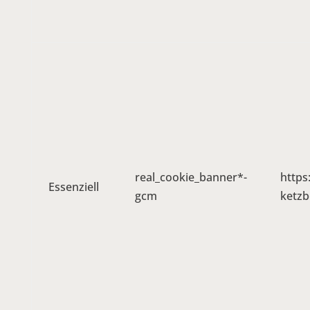
real_cookie_banner*-
https
Essenziell
gcm
ketzb