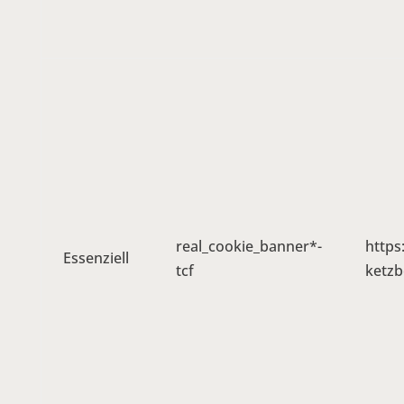
real_cookie_banner*-
https
Essenziell
tcf
ketzb