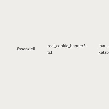
real_cookie_banner*-
.haus
Essenziell
tcf
ketzb